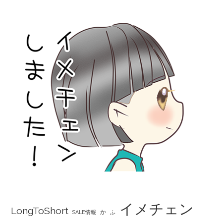
イメチェン
LongToShort
か
SALE情報
ふ