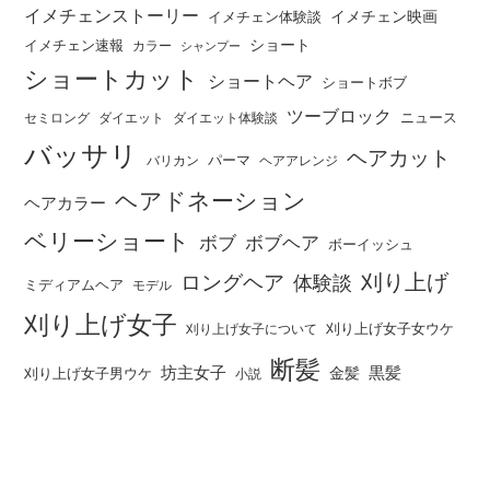
イメチェンストーリー
イメチェン映画
イメチェン体験談
ショート
イメチェン速報
カラー
シャンプー
ショートカット
ショートヘア
ショートボブ
ツーブロック
ニュース
セミロング
ダイエット
ダイエット体験談
バッサリ
ヘアカット
パーマ
バリカン
ヘアアレンジ
ヘアドネーション
ヘアカラー
ベリーショート
ボブ
ボブヘア
ボーイッシュ
刈り上げ
ロングヘア
体験談
ミディアムヘア
モデル
刈り上げ女子
刈り上げ女子女ウケ
刈り上げ女子について
断髪
坊主女子
黒髪
金髪
刈り上げ女子男ウケ
小説