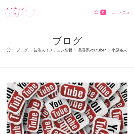
0
メニュー
ブログ
>
ブログ
>
芸能人イメチェン情報
>
美容系youtuber
>
小原布未加チ