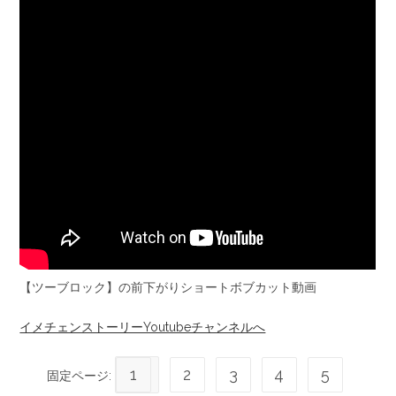
【ツーブロック】の前下がりショートボブカット動画
イメチェンストーリーYoutubeチャンネルへ
1
2
3
4
5
固定ページ: