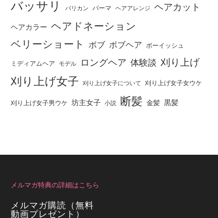
バッサリ
ヘアカット
パーマ
バリカン
ヘアアレンジ
ヘアドネーション
ヘアカラー
ベリーショート
ボブ
ボブヘア
ボーイッシュ
刈り上げ
ロングヘア
体験談
ミディアムヘア
モデル
刈り上げ女子
刈り上げ女子女ウケ
刈り上げ女子について
断髪
坊主女子
黒髪
金髪
刈り上げ女子男ウケ
小説
メルマガ特典の詳細はこちら
メルマガ購読（無料
動画プレゼント）