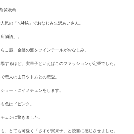
 断髪漫画
人気の「NANA」でおなじみ矢沢あいさん。
近所物語」。
たらこ唇、金髪の髪をツインテールがおなじみ。
登場するほど、実果子といえばこのファッションが定番でした。
みで恋人の山口ツトムとの恋愛。
ーショートにイメチェンをします。
かも色はドピンク。
メチェンに驚きました。
ても、とても可愛く「さすが実果子」と読書に感じさせました。