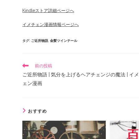
Kindleストア詳細ページへ
イメチェン漫画情報ページへ
タグ
:
ご近所物語
,
金髪ツインテール
前の投稿
ご近所物語 | 気分を上げるヘアチェンジの魔法 | イ
ェン漫画
おすすめ