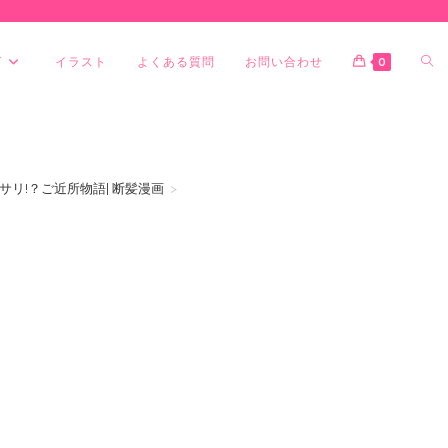
グ
イラスト
よくある質問
お問い合わせ
0
リ!？ご近所物語| 断髪漫画
>