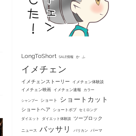
LongToShort
か
SALE情報
ふ
イメチェン
イメチェンストーリー
イメチェン体験談
イメチェン映画
イメチェン速報
カラー
ショートカット
ショート
シャンプー
ショートヘア
ショートボブ
セミロング
ツーブロック
ダイエット
ダイエット体験談
バッサリ
ニュース
パーマ
バリカン