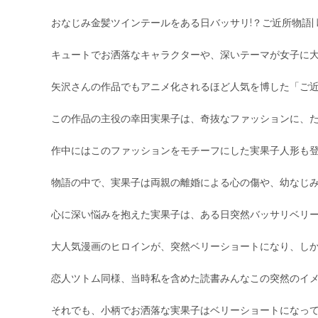
おなじみ金髪ツインテールをある日バッサリ!？ご近所物語|
キュートでお洒落なキャラクターや、深いテーマが女子に大
矢沢さんの作品でもアニメ化されるほど人気を博した「ご
この作品の主役の幸田実果子は、奇抜なファッションに、
作中にはこのファッションをモチーフにした実果子人形も
物語の中で、実果子は両親の離婚による心の傷や、幼なじ
心に深い悩みを抱えた実果子は、ある日突然バッサリベリ
大人気漫画のヒロインが、突然ベリーショートになり、し
恋人ツトム同様、当時私を含めた読書みんなこの突然のイ
それでも、小柄でお洒落な実果子はベリーショートになっ