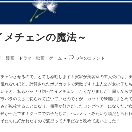
イメチェンの魔法～
メ・漫画・ドラマ・映画・ゲーム
0件のコメント
メチェンさせるので、とても感動します！実家が美容室の主人公には、
も乱れないほど、計算されたボブカットで素敵です！主人公が女の子た
ていると、私もバッサリ切ってイメチェンしたくなりました！周りから
バラバラの長さに切られて泣いていたのですが、カットで綺麗にまとめ
じみが転校することになり、相手が好きだったロングヘアーになりたい
が良かったです！クラスで男子たちに、ヘルメットみたいな頭だと言わ
男子たちに好かれだすので髪型って大事だなと改めて思いました！