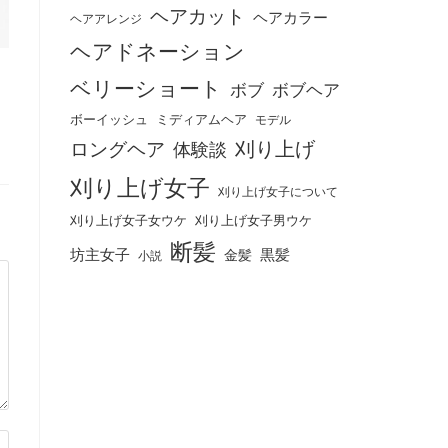
ヘアカット
ヘアカラー
ヘアアレンジ
ヘアドネーション
ベリーショート
ボブ
ボブヘア
ボーイッシュ
ミディアムヘア
モデル
刈り上げ
ロングヘア
体験談
刈り上げ女子
刈り上げ女子について
刈り上げ女子女ウケ
刈り上げ女子男ウケ
断髪
坊主女子
黒髪
金髪
小説