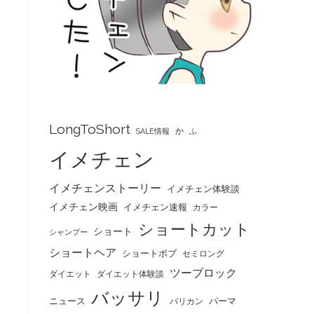
LongToShort
か
SALE情報
ふ
イメチェン
イメチェンストーリー
イメチェン体験談
イメチェン映画
イメチェン速報
カラー
ショートカット
ショート
シャンプー
ショートヘア
ショートボブ
セミロング
ツーブロック
ダイエット
ダイエット体験談
バッサリ
ニュース
パーマ
バリカン