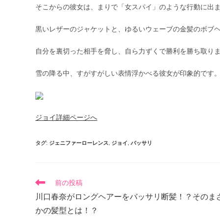
そこからの彼女は、まりで「女スパイ」のような行動に出
黒いレザーのジャケットと、ゆるいウェーブの金髪のボブ
自分を裏切った相手を脅し、自ら力ずくで勝利を勝ち取り
雪の降る中、すがすがしい表情浮かべる彼女が印象的です
ジョイ詳細ページへ
タグ
:
ジェニファーローレンス
,
ジョイ
,
バッサリ
前の投稿
川口春奈がロングヘアーをバッサリ断髪！？そのま
かの髪型とは！？