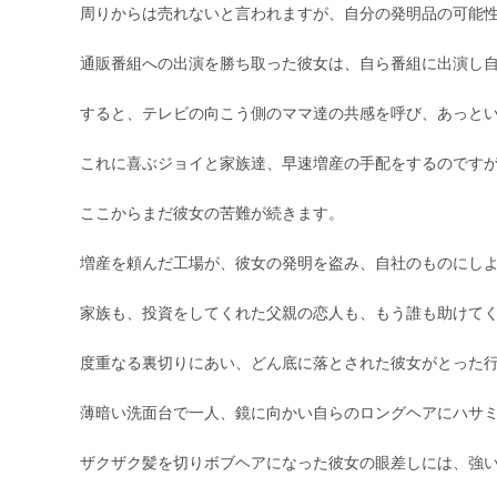
周りからは売れないと言われますが、自分の発明品の可能
通販番組への出演を勝ち取った彼女は、自ら番組に出演し
すると、テレビの向こう側のママ達の共感を呼び、あっと
これに喜ぶジョイと家族達、早速増産の手配をするのですが
ここからまだ彼女の苦難が続きます。
増産を頼んだ工場が、彼女の発明を盗み、自社のものにし
家族も、投資をしてくれた父親の恋人も、もう誰も助けて
度重なる裏切りにあい、どん底に落とされた彼女がとった
薄暗い洗面台で一人、鏡に向かい自らのロングヘアにハサ
ザクザク髪を切りボブヘアになった彼女の眼差しには、強