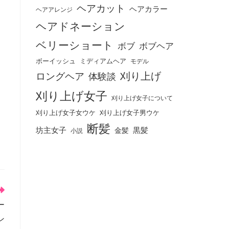
ヘアカット
ヘアカラー
ヘアアレンジ
ヘアドネーション
ベリーショート
ボブ
ボブヘア
ボーイッシュ
ミディアムヘア
モデル
刈り上げ
ロングヘア
体験談
刈り上げ女子
刈り上げ女子について
刈り上げ女子女ウケ
刈り上げ女子男ウケ
断髪
坊主女子
黒髪
金髪
小説
ー
ン