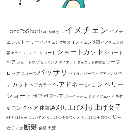
イメチェン
LongToShort
イメチ
か
SALE情報
ふ
ェンストーリー
イメチェン映画
イメチェン体験談
イメチェン速
ショートカット
ショート
ショート
報
カラー
シャンプー
ヘア
ツーブ
ショートボブ
セミロング
ダイエット
ダイエット体験談
バッサリ
ヘ
ロック
ニュース
パーマ
バリカン
ヘアアレンジ
ヘアドネーション
ベリー
アカット
ヘアカラー
ショート
ボブ
ボブヘア
ボーイッシュ
ミディアムヘア
モデ
刈り上げ女子
刈り上げ
ロングヘア
体験談
ル
坊主
刈り上げ女子女ウケ
刈り上げ女子男ウケ
刈り上げ女子について
断髪
女子
黒髪
金髪
小説