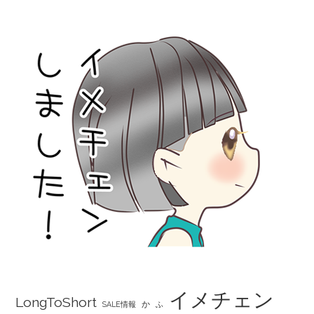
イメチェン
LongToShort
か
SALE情報
ふ