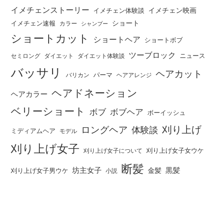
イメチェンストーリー
イメチェン映画
イメチェン体験談
ショート
イメチェン速報
カラー
シャンプー
ショートカット
ショートヘア
ショートボブ
ツーブロック
ニュース
セミロング
ダイエット
ダイエット体験談
バッサリ
ヘアカット
パーマ
バリカン
ヘアアレンジ
ヘアドネーション
ヘアカラー
ベリーショート
ボブ
ボブヘア
ボーイッシュ
刈り上げ
ロングヘア
体験談
ミディアムヘア
モデル
刈り上げ女子
刈り上げ女子女ウケ
刈り上げ女子について
断髪
坊主女子
黒髪
金髪
刈り上げ女子男ウケ
小説