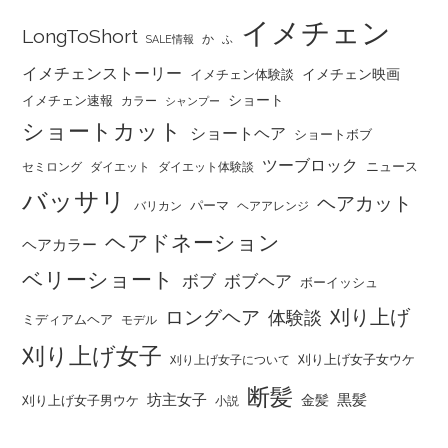
イメチェン
LongToShort
か
SALE情報
ふ
イメチェンストーリー
イメチェン映画
イメチェン体験談
ショート
イメチェン速報
カラー
シャンプー
ショートカット
ショートヘア
ショートボブ
ツーブロック
ニュース
セミロング
ダイエット
ダイエット体験談
バッサリ
ヘアカット
パーマ
バリカン
ヘアアレンジ
ヘアドネーション
ヘアカラー
ベリーショート
ボブ
ボブヘア
ボーイッシュ
刈り上げ
ロングヘア
体験談
ミディアムヘア
モデル
刈り上げ女子
刈り上げ女子女ウケ
刈り上げ女子について
断髪
坊主女子
黒髪
金髪
刈り上げ女子男ウケ
小説