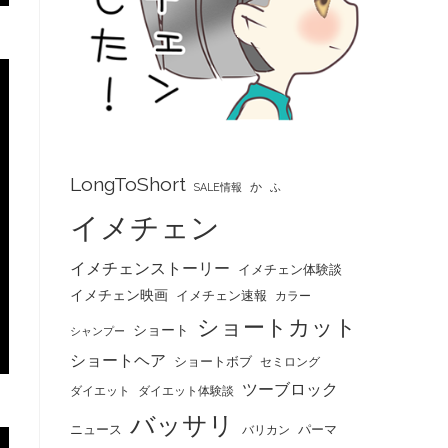
LongToShort
か
SALE情報
ふ
イメチェン
イメチェンストーリー
イメチェン体験談
イメチェン映画
イメチェン速報
カラー
ショートカット
ショート
シャンプー
ショートヘア
ショートボブ
セミロング
ツーブロック
ダイエット
ダイエット体験談
バッサリ
ニュース
パーマ
バリカン