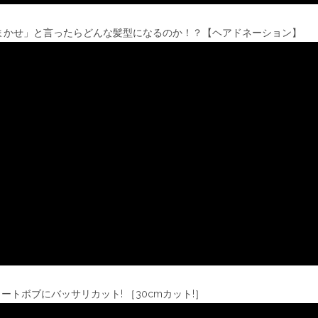
まかせ」と言ったらどんな髪型になるのか！？【ヘアドネーション】
トボブにバッサリカット! ［30cmカット!］