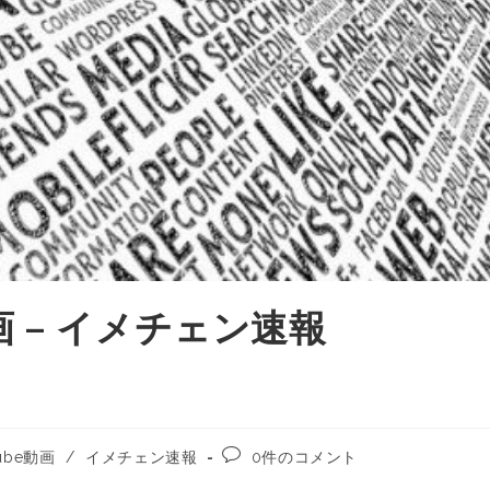
 – イメチェン速報
ube動画
/
イメチェン速報
0件のコメント