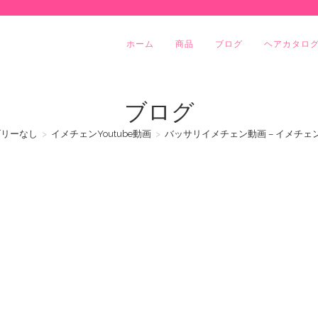
ホーム
商品
ブログ
ヘアカタロ
ブログ
ゴリーなし
>
イメチェンYoutube動画
>
バッサリイメチェン動画 – イメチェン速報