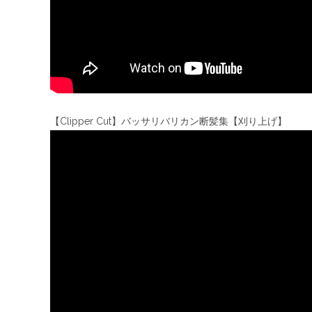
【Clipper Cut】バッサリバリカン断髪集【刈り上げ】