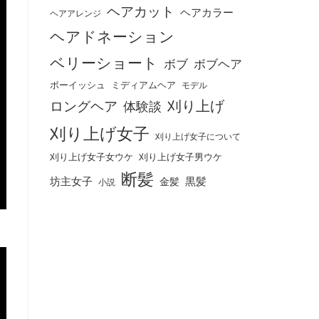
ヘアカット
ヘアカラー
ヘアアレンジ
ヘアドネーション
ベリーショート
ボブ
ボブヘア
ボーイッシュ
ミディアムヘア
モデル
刈り上げ
ロングヘア
体験談
刈り上げ女子
刈り上げ女子について
刈り上げ女子女ウケ
刈り上げ女子男ウケ
断髪
坊主女子
黒髪
金髪
小説