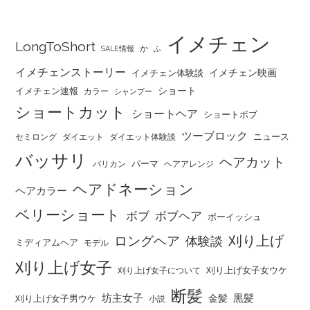
イメチェン
LongToShort
か
SALE情報
ふ
イメチェンストーリー
イメチェン映画
イメチェン体験談
ショート
イメチェン速報
カラー
シャンプー
ショートカット
ショートヘア
ショートボブ
ツーブロック
ニュース
セミロング
ダイエット
ダイエット体験談
バッサリ
ヘアカット
パーマ
バリカン
ヘアアレンジ
ヘアドネーション
ヘアカラー
ベリーショート
ボブ
ボブヘア
ボーイッシュ
刈り上げ
ロングヘア
体験談
ミディアムヘア
モデル
刈り上げ女子
刈り上げ女子女ウケ
刈り上げ女子について
断髪
坊主女子
黒髪
金髪
刈り上げ女子男ウケ
小説