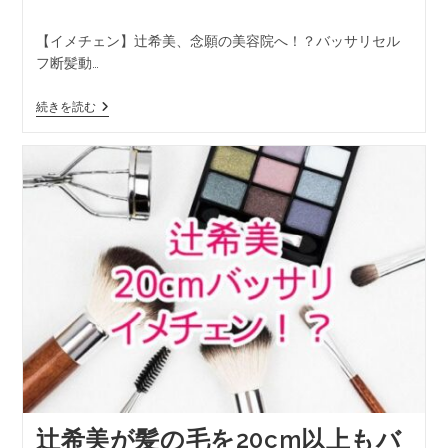
【イメチェン】辻希美、念願の美容院へ！？バッサリセル
フ断髪動…
続きを読む
辻希美が髪の毛を20cm以上もバ