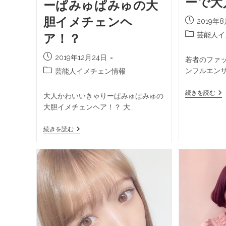
ーで大
ーぱみゅぱみゅの大
胆イメチェンヘ
2019年
芸能人イ
ア！？
2019年12月24日
若者のファ
ンフルエン
芸能人イメチェン情報
続きを読む
大人かわいいきゃりーぱみゅぱみゅの
大胆イメチェンヘア！？ 大…
続きを読む