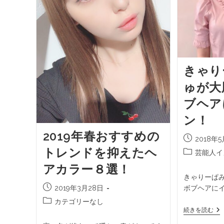
きゃり
ゅが大
ブヘア
ン！
2019年春おすすめの
2018年
トレンドを抑えたヘ
芸能人イ
アカラー８選！
きゃりーぱ
2019年3月28日
ボブヘアにイ
カテゴリーなし
続きを読む