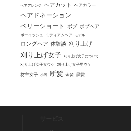
ヘアカット
ヘアカラー
ヘアアレンジ
ヘアドネーション
ベリーショート
ボブ
ボブヘア
ボーイッシュ
ミディアムヘア
モデル
刈り上げ
ロングヘア
体験談
刈り上げ女子
刈り上げ女子について
刈り上げ女子女ウケ
刈り上げ女子男ウケ
断髪
坊主女子
黒髪
金髪
小説
サービス