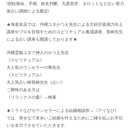
(四柱推命、手相、姓名判断、九星気学、タロットなど占い実力
派占い講師による鑑定)
★海老名店では、沖縄ユタかつえ先生による大好評直感力向上
講座やプロを目指すためのスピリチュアル養成講座、長崎先生
による占い講座も開講しております★
沖縄霊能ユタで神人のかつえ先生
《スピリチュアル》
大人気カウンセラーの華先生
《スピリチュアル》
大人気占い師長崎先生《占い》
ご興味のある方は
《リラックスの森》→検索
★ミライなびカウンセラーによる結婚相談所→《アイなび》
では、幸せなで末永いご結婚を叶えるためにご縁を結ぶお手伝
いを全力でさせていただきます。