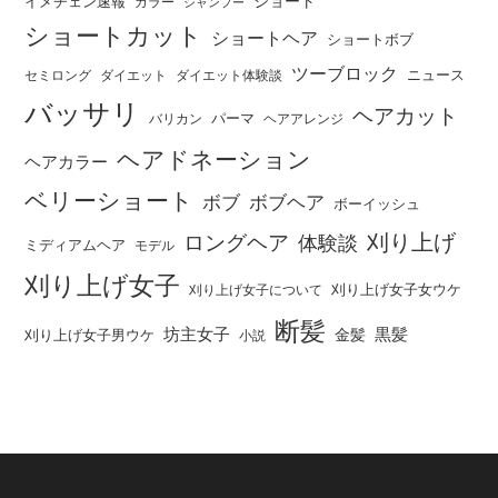
ショート
イメチェン速報
カラー
シャンプー
ショートカット
ショートヘア
ショートボブ
ツーブロック
ニュース
セミロング
ダイエット
ダイエット体験談
バッサリ
ヘアカット
パーマ
バリカン
ヘアアレンジ
ヘアドネーション
ヘアカラー
ベリーショート
ボブ
ボブヘア
ボーイッシュ
刈り上げ
ロングヘア
体験談
ミディアムヘア
モデル
刈り上げ女子
刈り上げ女子女ウケ
刈り上げ女子について
断髪
坊主女子
黒髪
金髪
刈り上げ女子男ウケ
小説