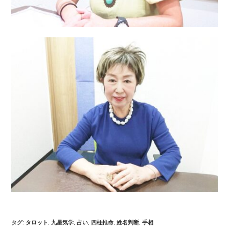
タグ
:
タロット
,
九星気学
,
占い
,
四柱推命
,
姓名判断
,
手相