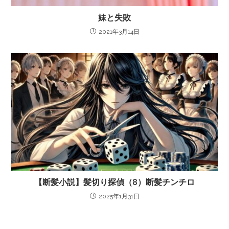
妹と失敗
2021年3月14日
【断髪小説】髪切り探偵（8）断髪チンチロ
2025年1月31日