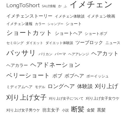
イメチェン
LongToShort
か
SALE情報
ふ
イメチェンストーリー
イメチェン映画
イメチェン体験談
ショート
イメチェン速報
カラー
シャンプー
ショートカット
ショートヘア
ショートボブ
ツーブロック
ニュース
セミロング
ダイエット
ダイエット体験談
バッサリ
ヘアカット
パーマ
バリカン
ヘアアレンジ
ヘアドネーション
ヘアカラー
ベリーショート
ボブ
ボブヘア
ボーイッシュ
刈り上げ
ロングヘア
体験談
ミディアムヘア
モデル
刈り上げ女子
刈り上げ女子女ウケ
刈り上げ女子について
断髪
坊主女子
黒髪
金髪
刈り上げ女子男ウケ
小説