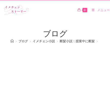
0
メニュー
ブログ
>
ブログ
>
イメチェン小説
>
断髪小説：授業中に断髪
>