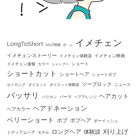
イメチェン
LongToShort
か
SALE情報
ふ
イメチェンストーリー
イメチェン映画
イメチェン体験談
ショート
イメチェン速報
カラー
シャンプー
ショートカット
ショートヘア
ショートボブ
ツーブロック
ニュース
セミロング
ダイエット
ダイエット体験談
バッサリ
ヘアカット
パーマ
バリカン
ヘアアレンジ
ヘアドネーション
ヘアカラー
ベリーショート
ボブ
ボブヘア
ボーイッシュ
刈り上げ
ロングヘア
体験談
ミディアムヘア
モデル