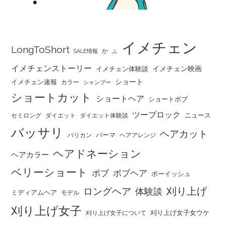
イメチェン
LongToShort
か
SALE情報
ふ
イメチェンストーリー
イメチェン映画
イメチェン体験談
ショート
イメチェン速報
カラー
シャンプー
ショートカット
ショートヘア
ショートボブ
ツーブロック
ニュース
セミロング
ダイエット
ダイエット体験談
バッサリ
ヘアカット
パーマ
バリカン
ヘアアレンジ
ヘアドネーション
ヘアカラー
ベリーショート
ボブ
ボブヘア
ボーイッシュ
刈り上げ
ロングヘア
体験談
ミディアムヘア
モデル
刈り上げ女子
刈り上げ女子女ウケ
刈り上げ女子について