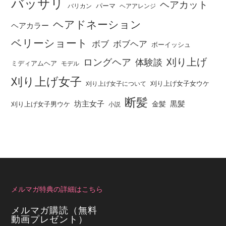
バッサリ
ヘアカット
パーマ
バリカン
ヘアアレンジ
ヘアドネーション
ヘアカラー
ベリーショート
ボブ
ボブヘア
ボーイッシュ
刈り上げ
ロングヘア
体験談
ミディアムヘア
モデル
刈り上げ女子
刈り上げ女子女ウケ
刈り上げ女子について
断髪
坊主女子
黒髪
金髪
刈り上げ女子男ウケ
小説
メルマガ特典の詳細はこちら
メルマガ購読（無料
動画プレゼント）