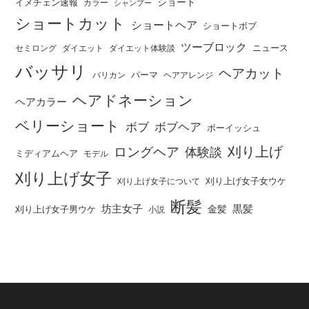
ショート
イメチェン速報
カラー
シャンプー
ショートカット
ショートヘア
ショートボブ
ツーブロック
ニュース
セミロング
ダイエット
ダイエット体験談
バッサリ
ヘアカット
パーマ
バリカン
ヘアアレンジ
ヘアドネーション
ヘアカラー
ベリーショート
ボブ
ボブヘア
ボーイッシュ
刈り上げ
ロングヘア
体験談
ミディアムヘア
モデル
刈り上げ女子
刈り上げ女子女ウケ
刈り上げ女子について
断髪
坊主女子
黒髪
金髪
刈り上げ女子男ウケ
小説