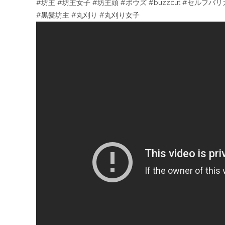
#坊主 #坊主女子 #坊主頭 #ボウズ #buzzcut #セル
#黒髪坊主 #丸刈り #丸刈り女子