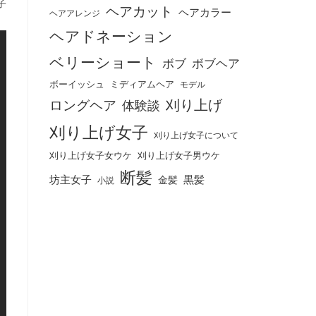
子
ヘアカット
ヘアカラー
ヘアアレンジ
ヘアドネーション
ベリーショート
ボブ
ボブヘア
ボーイッシュ
ミディアムヘア
モデル
刈り上げ
ロングヘア
体験談
刈り上げ女子
刈り上げ女子について
刈り上げ女子女ウケ
刈り上げ女子男ウケ
断髪
坊主女子
黒髪
金髪
小説