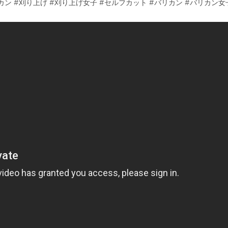
フバリカン #刈り上げ #刈り上げ女子 #セルフカット #バリカン #バリカン女