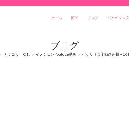
ホーム
商品
ブログ
ヘアカタロ
ブログ
>
カテゴリーなし
>
イメチェンYoutube動画
>
バッサリ女子動画速報 – 2024