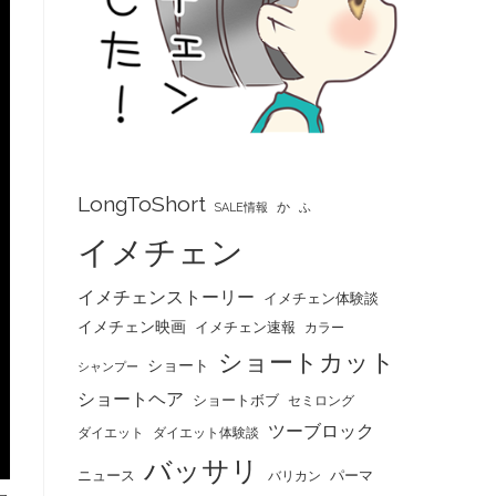
LongToShort
か
SALE情報
ふ
イメチェン
イメチェンストーリー
イメチェン体験談
イメチェン映画
イメチェン速報
カラー
ショートカット
ショート
シャンプー
ショートヘア
ショートボブ
セミロング
ツーブロック
ダイエット
ダイエット体験談
バッサリ
ニュース
パーマ
バリカン