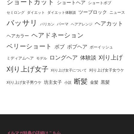
ショートカット
ショートヘア
ショートボブ
ツーブロック
ニュース
セミロング
ダイエット
ダイエット体験談
バッサリ
ヘアカット
パーマ
バリカン
ヘアアレンジ
ヘアドネーション
ヘアカラー
ベリーショート
ボブ
ボブヘア
ボーイッシュ
刈り上げ
ロングヘア
体験談
ミディアムヘア
モデル
刈り上げ女子
刈り上げ女子女ウケ
刈り上げ女子について
断髪
坊主女子
黒髪
金髪
刈り上げ女子男ウケ
小説
メルマガ特典の詳細はこちら