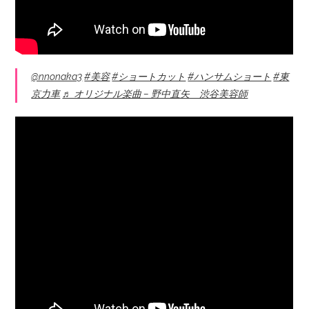
@nnonaka3
#美容
#ショートカット
#ハンサムショート
#東
京力車
♬ オリジナル楽曲 – 野中直矢 渋谷美容師