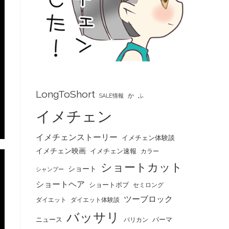
LongToShort
か
SALE情報
ふ
イメチェン
イメチェンストーリー
イメチェン体験談
イメチェン映画
イメチェン速報
カラー
ショートカット
ショート
シャンプー
ショートヘア
ショートボブ
セミロング
ツーブロック
ダイエット
ダイエット体験談
バッサリ
ニュース
パーマ
バリカン