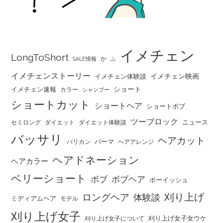
イメチェン
LongToShort
か
SALE情報
ふ
イメチェンストーリー
イメチェン映画
イメチェン体験談
ショート
イメチェン速報
カラー
シャンプー
ショートカット
ショートヘア
ショートボブ
ツーブロック
ニュース
セミロング
ダイエット
ダイエット体験談
バッサリ
ヘアカット
パーマ
バリカン
ヘアアレンジ
ヘアドネーション
ヘアカラー
ベリーショート
ボブ
ボブヘア
ボーイッシュ
刈り上げ
ロングヘア
体験談
ミディアムヘア
モデル
刈り上げ女子
刈り上げ女子女ウケ
刈り上げ女子について