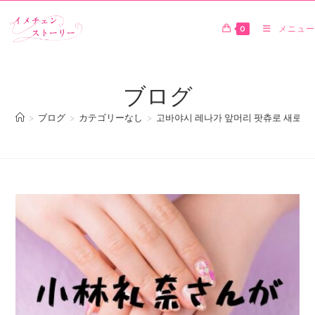
0
メニュー
ブログ
>
ブログ
>
カテゴリーなし
>
고바야시 레나가 앞머리 팟츄로 새로운 