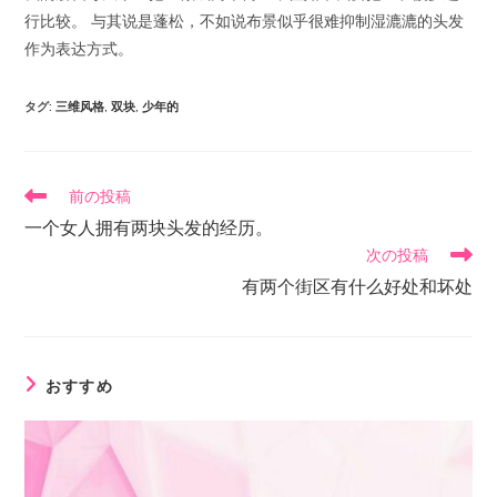
行比较。 与其说是蓬松，不如说布景似乎很难抑制湿漉漉的头发
作为表达方式。
タグ
:
三维风格
,
双块
,
少年的
前の投稿
一个女人拥有两块头发的经历。
次の投稿
有两个街区有什么好处和坏处
おすすめ