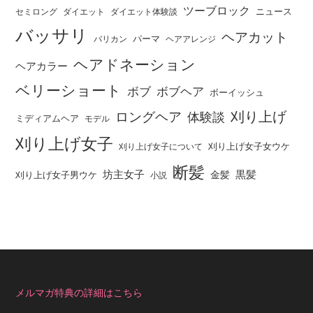
ツーブロック
ニュース
セミロング
ダイエット
ダイエット体験談
バッサリ
ヘアカット
パーマ
バリカン
ヘアアレンジ
ヘアドネーション
ヘアカラー
ベリーショート
ボブ
ボブヘア
ボーイッシュ
刈り上げ
ロングヘア
体験談
ミディアムヘア
モデル
刈り上げ女子
刈り上げ女子女ウケ
刈り上げ女子について
断髪
坊主女子
黒髪
金髪
刈り上げ女子男ウケ
小説
メルマガ特典の詳細はこちら