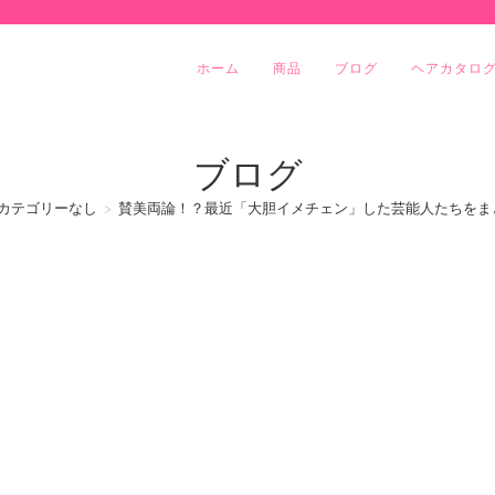
ホーム
商品
ブログ
ヘアカタロ
ブログ
カテゴリーなし
>
賛美両論！？最近「大胆イメチェン」した芸能人たちをま