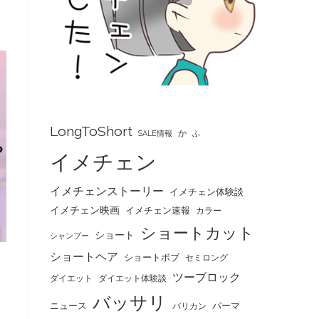
LongToShort
か
SALE情報
ふ
イメチェン
イメチェンストーリー
イメチェン体験談
イメチェン映画
イメチェン速報
カラー
ショートカット
ショート
シャンプー
ショートヘア
ショートボブ
セミロング
ツーブロック
ダイエット
ダイエット体験談
バッサリ
ニュース
パーマ
バリカン