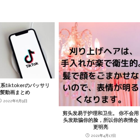
tiktokerのバッサリ
断髪動画まとめ
2022年6月9日
剪头发易于护理和卫生。 你不会用
头发欺骗你的脸，所以你的表情会
更明亮
2021年4月17日