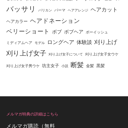
バッサリ
ヘアカット
パーマ
バリカン
ヘアアレンジ
ヘアドネーション
ヘアカラー
ベリーショート
ボブ
ボブヘア
ボーイッシュ
刈り上げ
ロングヘア
体験談
ミディアムヘア
モデル
刈り上げ女子
刈り上げ女子女ウケ
刈り上げ女子について
断髪
坊主女子
黒髪
金髪
刈り上げ女子男ウケ
小説
メルマガ特典の詳細はこちら
メルマガ購読（無料