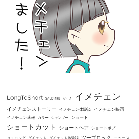
イメチェン
LongToShort
か
SALE情報
ふ
イメチェンストーリー
イメチェン映画
イメチェン体験談
ショート
イメチェン速報
カラー
シャンプー
ショートカット
ショートヘア
ショートボブ
ツーブロック
ニュース
セミロング
ダイエット
ダイエット体験談