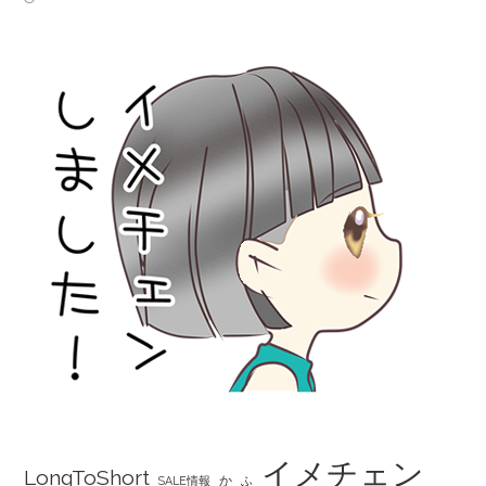
イメチェン
LongToShort
か
SALE情報
ふ