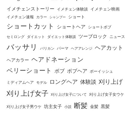
イメチェンストーリー
イメチェン映画
イメチェン体験談
ショート
イメチェン速報
カラー
シャンプー
ショートカット
ショートヘア
ショートボブ
ツーブロック
ニュース
セミロング
ダイエット
ダイエット体験談
バッサリ
ヘアカット
パーマ
バリカン
ヘアアレンジ
ヘアドネーション
ヘアカラー
ベリーショート
ボブ
ボブヘア
ボーイッシュ
刈り上げ
ロングヘア
体験談
ミディアムヘア
モデル
刈り上げ女子
刈り上げ女子女ウケ
刈り上げ女子について
断髪
坊主女子
黒髪
金髪
刈り上げ女子男ウケ
小説