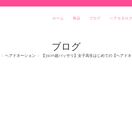
ホーム
商品
ブログ
ヘアカタロ
ブログ
>
ヘアドネーション
>
【31cm超バッサリ】女子高生はじめての【ヘアドネー