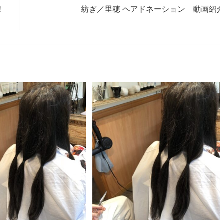
！
紡ぎ／里穂 ヘアドネーション 動画紹