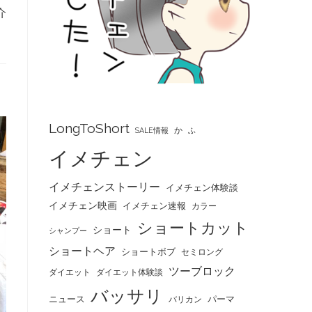
介
LongToShort
か
SALE情報
ふ
イメチェン
イメチェンストーリー
イメチェン体験談
イメチェン映画
イメチェン速報
カラー
ショートカット
ショート
シャンプー
ショートヘア
ショートボブ
セミロング
ツーブロック
ダイエット
ダイエット体験談
バッサリ
ニュース
パーマ
バリカン