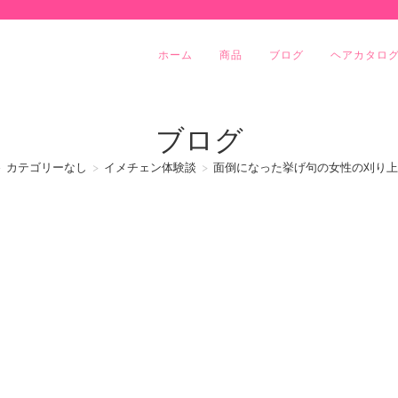
ホーム
商品
ブログ
ヘアカタロ
ブログ
>
カテゴリーなし
>
イメチェン体験談
>
面倒になった挙げ句の女性の刈り上