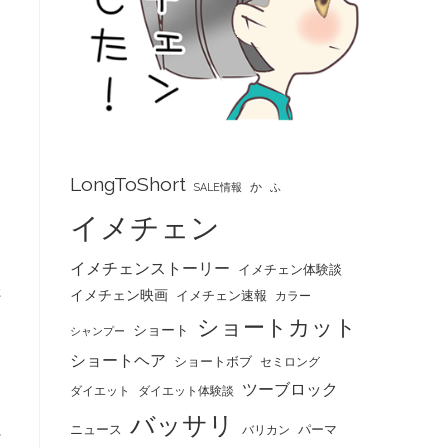
LongToShort
か
SALE情報
ふ
イメチェン
イメチェンストーリー
イメチェン体験談
た
イメチェン映画
イメチェン速報
カラー
ショートカット
ショート
シャンプー
ショートヘア
し
ショートボブ
セミロング
ツーブロック
ダイエット
ダイエット体験談
バッサリ
ニュース
パーマ
に
バリカン