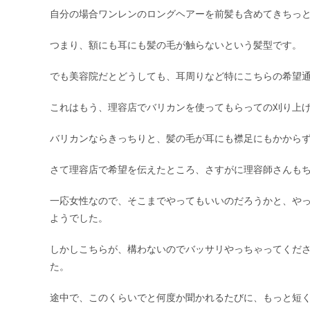
自分の場合ワンレンのロングヘアーを前髪も含めてきちっ
つまり、額にも耳にも髪の毛が触らないという髪型です。
でも美容院だとどうしても、耳周りなど特にこちらの希望
これはもう、理容店でバリカンを使ってもらっての刈り上
バリカンならきっちりと、髪の毛が耳にも襟足にもかから
さて理容店で希望を伝えたところ、さすがに理容師さんも
一応女性なので、そこまでやってもいいのだろうかと、や
ようでした。
しかしこちらが、構わないのでバッサリやっちゃってくだ
た。
途中で、このくらいでと何度か聞かれるたびに、もっと短