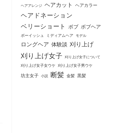
ヘアカット
ヘアカラー
ヘアアレンジ
ヘアドネーション
ベリーショート
ボブ
ボブヘア
ボーイッシュ
ミディアムヘア
モデル
刈り上げ
ロングヘア
体験談
刈り上げ女子
刈り上げ女子について
刈り上げ女子女ウケ
刈り上げ女子男ウケ
断髪
坊主女子
黒髪
金髪
小説