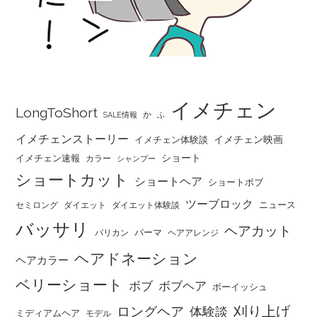
イメチェン
LongToShort
か
SALE情報
ふ
イメチェンストーリー
イメチェン映画
イメチェン体験談
ショート
イメチェン速報
カラー
シャンプー
ショートカット
ショートヘア
ショートボブ
ツーブロック
ニュース
セミロング
ダイエット
ダイエット体験談
バッサリ
ヘアカット
パーマ
バリカン
ヘアアレンジ
ヘアドネーション
ヘアカラー
ベリーショート
ボブ
ボブヘア
ボーイッシュ
刈り上げ
ロングヘア
体験談
ミディアムヘア
モデル