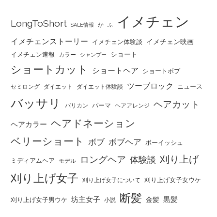
イメチェン
LongToShort
か
SALE情報
ふ
イメチェンストーリー
イメチェン映画
イメチェン体験談
ショート
イメチェン速報
カラー
シャンプー
ショートカット
ショートヘア
ショートボブ
ツーブロック
ニュース
セミロング
ダイエット
ダイエット体験談
バッサリ
ヘアカット
パーマ
バリカン
ヘアアレンジ
ヘアドネーション
ヘアカラー
ベリーショート
ボブ
ボブヘア
ボーイッシュ
刈り上げ
ロングヘア
体験談
ミディアムヘア
モデル
刈り上げ女子
刈り上げ女子女ウケ
刈り上げ女子について
断髪
坊主女子
黒髪
金髪
刈り上げ女子男ウケ
小説