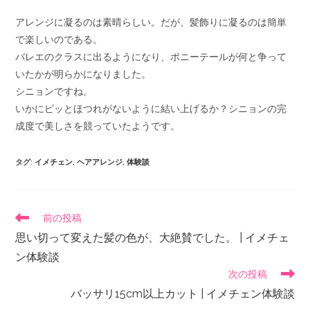
アレンジに凝るのは素晴らしい。だが、髪飾りに凝るのは簡単
で楽しいのである。
バレエのクラスに出るようになり、ポニーテールが何と争って
いたかが明らかになりました。
シニョンですね。
いかにピッとほつれがないように結い上げるか？シニョンの完
成度で美しさを競っていたようです。
タグ
:
イメチェン
,
ヘアアレンジ
,
体験談
前の投稿
思い切って変えた髪の色が、大絶賛でした。 | イメチェ
ン体験談
次の投稿
バッサリ15cm以上カット | イメチェン体験談