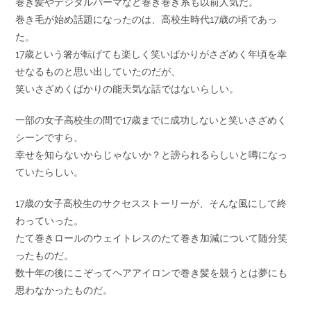
巻き髪やデジタルパーマなど巻き巻き系も以前人気だ。
巻き毛が始め話題になったのは、高校生時代17歳の頃であっ
た。
17歳という箸が転げても楽しく笑いばかりがさざめく年頃を幸
せなるものと思い出していたのだが、
笑いさざめくばかりの能天気な話ではないらしい。
一部の女子高校生の間で17歳までに成功しないと笑いさざめく
シーンですら、
幸せを知らないからじゃないか？と謗られるらしいと噂になっ
ていたらしい。
17歳の女子高校生のサクセスストーリーが、そんな風にして終
わっていった。
たて巻きロールのウェイトレスのたて巻き加減について随分笑
ったものだ。
数十年の後にこぞってヘアアイロンで巻き髪を競うとは夢にも
思わなかったものだ。