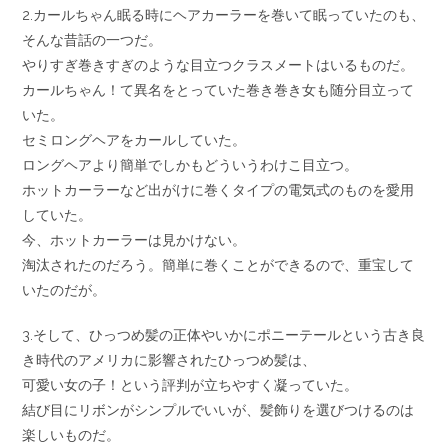
2.カールちゃん眠る時にヘアカーラーを巻いて眠っていたのも、
そんな昔話の一つだ。
やりすぎ巻きすぎのような目立つクラスメートはいるものだ。
カールちゃん！て異名をとっていた巻き巻き女も随分目立って
いた。
セミロングヘアをカールしていた。
ロングヘアより簡単でしかもどういうわけこ目立つ。
ホットカーラーなど出がけに巻くタイプの電気式のものを愛用
していた。
今、ホットカーラーは見かけない。
淘汰されたのだろう。簡単に巻くことができるので、重宝して
いたのだが。
3.そして、ひっつめ髪の正体やいかにポニーテールという古き良
き時代のアメリカに影響されたひっつめ髪は、
可愛い女の子！という評判が立ちやすく凝っていた。
結び目にリボンがシンプルでいいが、髪飾りを選びつけるのは
楽しいものだ。