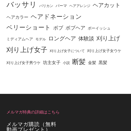
バッサリ
ヘアカット
パーマ
バリカン
ヘアアレンジ
ヘアドネーション
ヘアカラー
ベリーショート
ボブ
ボブヘア
ボーイッシュ
刈り上げ
ロングヘア
体験談
ミディアムヘア
モデル
刈り上げ女子
刈り上げ女子女ウケ
刈り上げ女子について
断髪
坊主女子
黒髪
金髪
刈り上げ女子男ウケ
小説
メルマガ特典の詳細はこちら
メルマガ購読（無料
動画プレゼント）