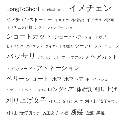
イメチェン
LongToShort
か
SALE情報
ふ
イメチェンストーリー
イメチェン映画
イメチェン体験談
ショート
イメチェン速報
カラー
シャンプー
ショートカット
ショートヘア
ショートボブ
ツーブロック
ニュース
セミロング
ダイエット
ダイエット体験談
バッサリ
ヘアカット
パーマ
バリカン
ヘアアレンジ
ヘアドネーション
ヘアカラー
ベリーショート
ボブ
ボブヘア
ボーイッシュ
刈り上げ
ロングヘア
体験談
ミディアムヘア
モデル
刈り上げ女子
刈り上げ女子女ウケ
刈り上げ女子について
断髪
坊主女子
黒髪
金髪
刈り上げ女子男ウケ
小説