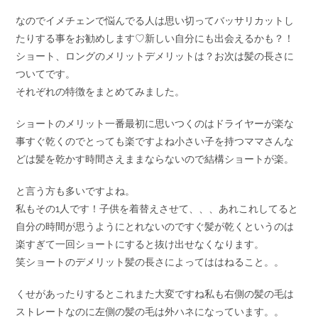
なのでイメチェンで悩んでる人は思い切ってバッサリカットし
たりする事をお勧めします♡新しい自分にも出会えるかも？！
ショート、ロングのメリットデメリットは？お次は髪の長さに
ついてです。
それぞれの特徴をまとめてみました。
ショートのメリット一番最初に思いつくのはドライヤーが楽な
事すぐ乾くのでとっても楽ですよね小さい子を持つママさんな
どは髪を乾かす時間さえままならないので結構ショートが楽。
と言う方も多いですよね。
私もその1人です！子供を着替えさせて、、、あれこれしてると
自分の時間が思うようにとれないのですぐ髪が乾くというのは
楽すぎて一回ショートにすると抜け出せなくなります。
笑ショートのデメリット髪の長さによってははねること。。
くせがあったりするとこれまた大変ですね私も右側の髪の毛は
ストレートなのに左側の髪の毛は外ハネになっています。。