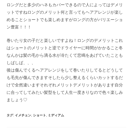
ロングだと多少のハネもカバーできるので人によってはデメリ
ットですねロングのメリット何と言ってもヘアアレンジが楽し
めることショートでも楽しめますがロングの方がバリエーショ
ン豊富！！！
巻いたり女の子だと楽しいですよね！ロングのデメリットこれ
はショートのメリットと逆でドライヤーに時間がかかること冬
なんかは髪の毛から滴る水が冷たくて悲鳴をあげていたことも
しばしば、、、
後は傷んでくるヘアアレンジをして巻いたりしてるとどうして
も毛先が傷んできますそしたら少し整えるくらいカットするだ
けで全然違いますそれぞれメリットデメリットがあります自分
に合ってしてみたい髪型をして人生一度きりなので色々楽しみ
ましょう♡
タグ
:
イメチェン
,
ショート
,
ミディアム