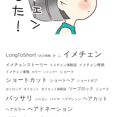
イメチェン
LongToShort
か
SALE情報
ふ
イメチェンストーリー
イメチェン映画
イメチェン体験談
ショート
イメチェン速報
カラー
シャンプー
ショートカット
ショートヘア
ショートボブ
ツーブロック
ニュース
セミロング
ダイエット
ダイエット体験談
バッサリ
ヘアカット
パーマ
バリカン
ヘアアレンジ
ヘアドネーション
ヘアカラー