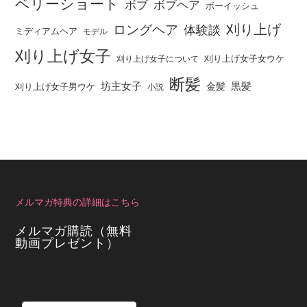
ベリーショート
ボブ
ボブヘア
ボーイッシュ
刈り上げ
ロングヘア
体験談
ミディアムヘア
モデル
刈り上げ女子
刈り上げ女子女ウケ
刈り上げ女子について
断髪
坊主女子
黒髪
金髪
刈り上げ女子男ウケ
小説
メルマガ特典の詳細はこちら
メルマガ購読（無料
動画プレゼント）