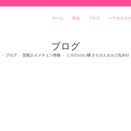
ホーム
商品
ブログ
ヘアカタロ
ブログ
>
ブログ
>
芸能人イメチェン情報
>
ミスiD2021 橘 さりさんセルフ丸刈り