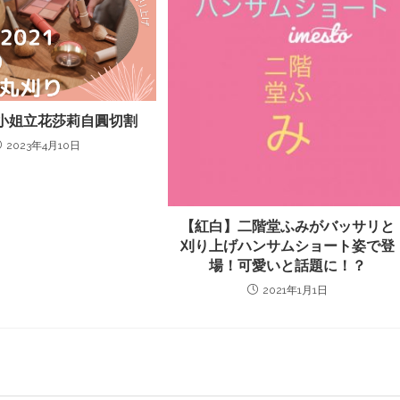
iD小姐立花莎莉自圓切割
2023年4月10日
【紅白】二階堂ふみがバッサリと
刈り上げハンサムショート姿で登
場！可愛いと話題に！？
2021年1月1日