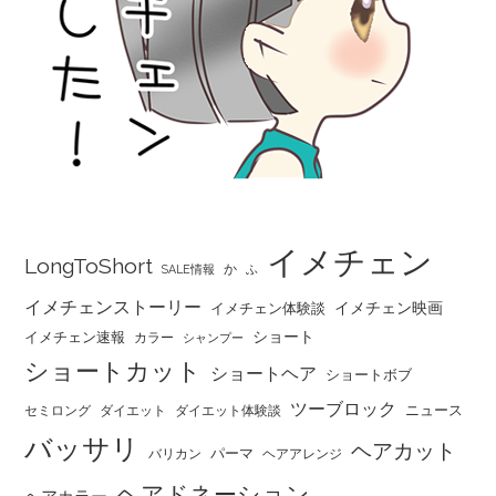
イメチェン
LongToShort
か
SALE情報
ふ
イメチェンストーリー
イメチェン映画
イメチェン体験談
ショート
イメチェン速報
カラー
シャンプー
ショートカット
ショートヘア
ショートボブ
ツーブロック
ニュース
セミロング
ダイエット
ダイエット体験談
バッサリ
ヘアカット
パーマ
バリカン
ヘアアレンジ
ヘアドネーション