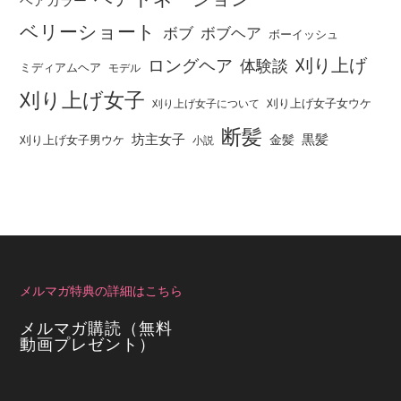
ヘアカラー
ベリーショート
ボブ
ボブヘア
ボーイッシュ
刈り上げ
ロングヘア
体験談
ミディアムヘア
モデル
刈り上げ女子
刈り上げ女子女ウケ
刈り上げ女子について
断髪
坊主女子
黒髪
金髪
刈り上げ女子男ウケ
小説
メルマガ特典の詳細はこちら
メルマガ購読（無料
動画プレゼント）