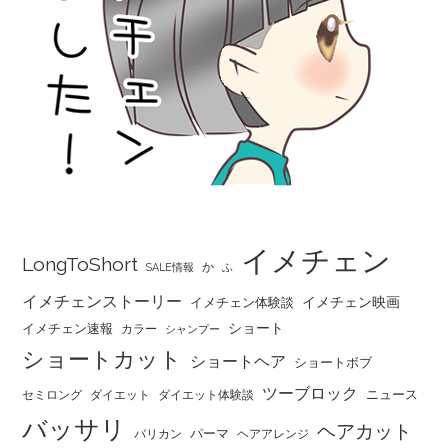
イメチェン
LongToShort
か
SALE情報
ふ
イメチェンストーリー
イメチェン映画
イメチェン体験談
ショート
イメチェン速報
カラー
シャンプー
ショートカット
ショートヘア
ショートボブ
ツーブロック
ニュース
セミロング
ダイエット
ダイエット体験談
バッサリ
ヘアカット
パーマ
バリカン
ヘアアレンジ