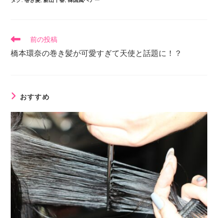
タグ
:
巻き髪
,
新山千春
,
韓国風ヘアー
前の投稿
橋本環奈の巻き髪が可愛すぎて天使と話題に！？
おすすめ