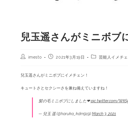
兒玉遥さんがミニボブ
imesto
2021年3月19日
芸能人イメチェ
兒玉遥さんがミニボブにイメチェン！
キュートさとセクシーさを兼ね備えていますね！
髪の毛ミニボブにしました❤︎
pic.twitter.com/WfiS
— 兒玉 遥 (@haruka_kdm919)
March 3, 2021