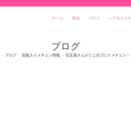
ホーム
商品
ブログ
ヘアカタロ
ブログ
>
ブログ
>
芸能人イメチェン情報
>
兒玉遥さんがミニボブにイメチェン！