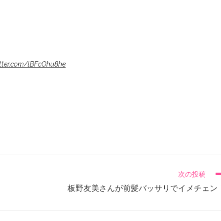
itter.com/lBFcOhu8he
次の投稿
板野友美さんが前髪バッサリでイメチェン