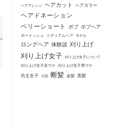
ヘアカット
ヘアカラー
ヘアアレンジ
ヘアドネーション
ベリーショート
ボブ
ボブヘア
ボーイッシュ
ミディアムヘア
モデル
刈り上げ
ロングヘア
体験談
刈り上げ女子
刈り上げ女子について
刈り上げ女子女ウケ
刈り上げ女子男ウケ
断髪
坊主女子
黒髪
金髪
小説