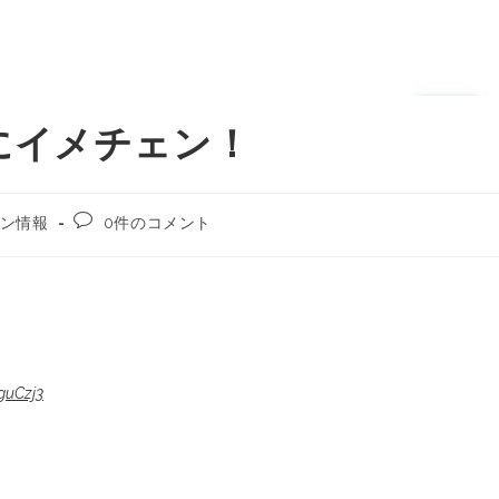
にイメチェン！
ン情報
0件のコメント
guCzj3