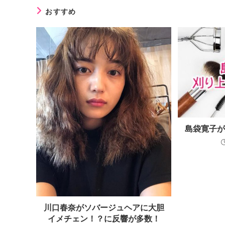
おすすめ
島袋寛子
川口春奈がソバージュヘアに大胆
イメチェン！？に反響が多数！