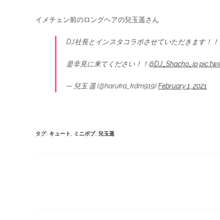
イメチェン前のロングヘアの兒玉遥さん
DJ社長とインスタコラボさせていただきます！！
是非見に来てください！！
@DJ_Shacho_jp
pic.tw
— 兒玉 遥 (@haruka_kdm919)
February 1, 2021
タグ
:
キュート
,
ミニボブ
,
兒玉遥