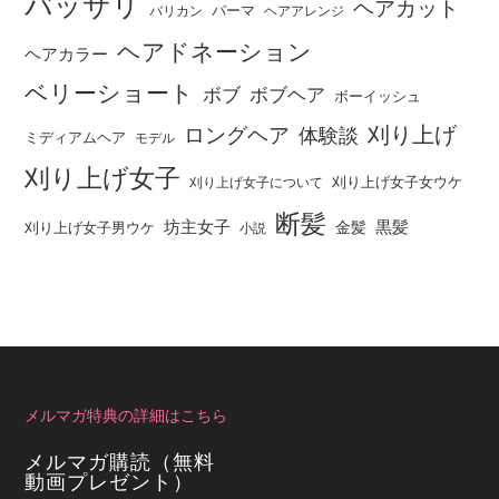
バッサリ
ヘアカット
パーマ
バリカン
ヘアアレンジ
ヘアドネーション
ヘアカラー
ベリーショート
ボブ
ボブヘア
ボーイッシュ
刈り上げ
ロングヘア
体験談
ミディアムヘア
モデル
刈り上げ女子
刈り上げ女子女ウケ
刈り上げ女子について
断髪
坊主女子
黒髪
金髪
刈り上げ女子男ウケ
小説
メルマガ特典の詳細はこちら
メルマガ購読（無料
動画プレゼント）