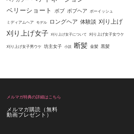
ベリーショート
ボブ
ボブヘア
ボーイッシュ
刈り上げ
ロングヘア
体験談
ミディアムヘア
モデル
刈り上げ女子
刈り上げ女子女ウケ
刈り上げ女子について
断髪
坊主女子
黒髪
金髪
刈り上げ女子男ウケ
小説
メルマガ特典の詳細はこちら
メルマガ購読（無料
動画プレゼント）