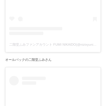
二階堂ふみファンアカウント FUMI NIKAIDO(@nizixyunikaidou_namafumi)がシェアした投稿
オールバックの二階堂ふみさん