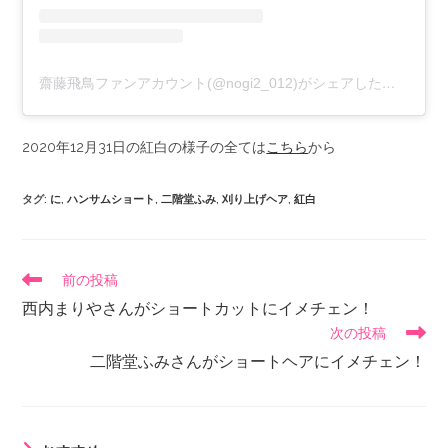
齋藤飛鳥ファンアカウント(@nogi2_012)がシェアした投稿
2020年12月31日の紅白の様子の全ては
こちら
から
タグ
:
に
,
ハンサムショート
,
二階堂ふみ
,
刈り上げヘア
,
紅白
前の投稿
西内まりやさんがショートカットにイメチェン！
次の投稿
二階堂ふみさんがショートヘアにイメチェン！