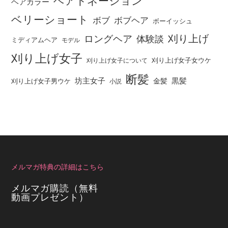
ヘアドネーション
ヘアカラー
ベリーショート
ボブ
ボブヘア
ボーイッシュ
刈り上げ
ロングヘア
体験談
ミディアムヘア
モデル
刈り上げ女子
刈り上げ女子女ウケ
刈り上げ女子について
断髪
坊主女子
黒髪
金髪
刈り上げ女子男ウケ
小説
メルマガ特典の詳細はこちら
メルマガ購読（無料
動画プレゼント）