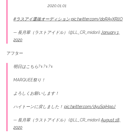
2020.01.01
#ラスアイ選抜オーディション
pic.twitter.com/doRAyXRllO
— 長月翠（ラストアイドル） (@LL_CR_midori)
January 1,
2020
アフター
明日はこちら?‍♀️?‍♀️?‍♀️
MARQUEE祭り！
よろしくお願いします！
ハイトーンに戻しました！
pic.twitter.com/dyuSqiHpoJ
— 長月翠（ラストアイドル） (@LL_CR_midori)
August 18,
2020