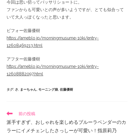
今回は思い切ってバッサリショートに。
ファンからも可愛いとの声が多いようですが、とても似合って
いて大人っぽくなったと思います。
ビフォー佐藤優樹
https://ameblo.jp/morningmusume-10ki/entry-
12608469213.html
アフター佐藤優樹
https://ameblo.jp/morningmusume-10ki/entry-
12608882097.html
タグ
:
さ
,
まーちゃん
,
モーニング娘
,
佐藤優樹
前の投稿
派手すぎず、おしゃれを楽しめるブルーラベンダーのカ
ラーにイメチェンしたさっしーが可愛い！指原莉乃