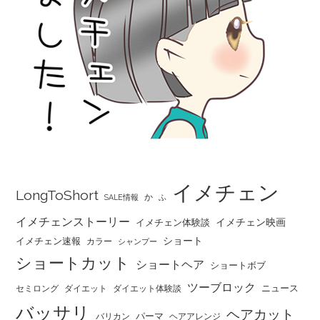
イメチェン
LongToShort
か
SALE情報
ふ
イメチェンストーリー
イメチェン映画
イメチェン体験談
ショート
イメチェン速報
カラー
シャンプー
ショートカット
ショートヘア
ショートボブ
ツーブロック
ニュース
セミロング
ダイエット
ダイエット体験談
バッサリ
ヘアカット
パーマ
バリカン
ヘアアレンジ