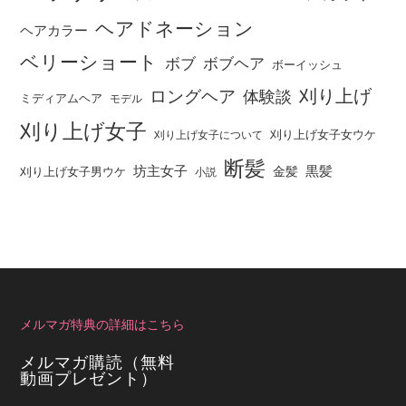
ヘアドネーション
ヘアカラー
ベリーショート
ボブ
ボブヘア
ボーイッシュ
刈り上げ
ロングヘア
体験談
ミディアムヘア
モデル
刈り上げ女子
刈り上げ女子女ウケ
刈り上げ女子について
断髪
坊主女子
黒髪
金髪
刈り上げ女子男ウケ
小説
メルマガ特典の詳細はこちら
メルマガ購読（無料
動画プレゼント）