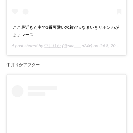
ここ最近きた中で1番可愛い水着?? #なまいきリボンわが
ままレース
A post shared by
中井りか
(@rika___n24x) on
Jul 8, 2020 at 2:39am PDT
中井りかアフター