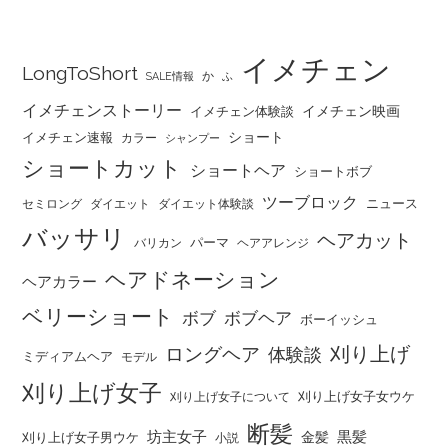
イメチェン
LongToShort
か
SALE情報
ふ
イメチェンストーリー
イメチェン映画
イメチェン体験談
ショート
イメチェン速報
カラー
シャンプー
ショートカット
ショートヘア
ショートボブ
ツーブロック
ニュース
セミロング
ダイエット
ダイエット体験談
バッサリ
ヘアカット
パーマ
バリカン
ヘアアレンジ
ヘアドネーション
ヘアカラー
ベリーショート
ボブ
ボブヘア
ボーイッシュ
刈り上げ
ロングヘア
体験談
ミディアムヘア
モデル
刈り上げ女子
刈り上げ女子女ウケ
刈り上げ女子について
断髪
坊主女子
黒髪
金髪
刈り上げ女子男ウケ
小説