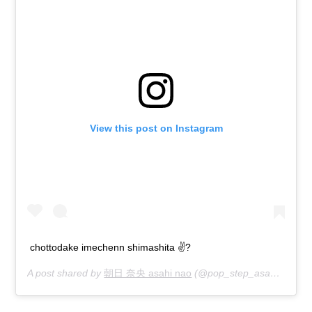
View this post on Instagram
chottodake imechenn shimashita ✌?
A post shared by
朝日 奈央 asahi nao
(@pop_step_asahi) on
Ju