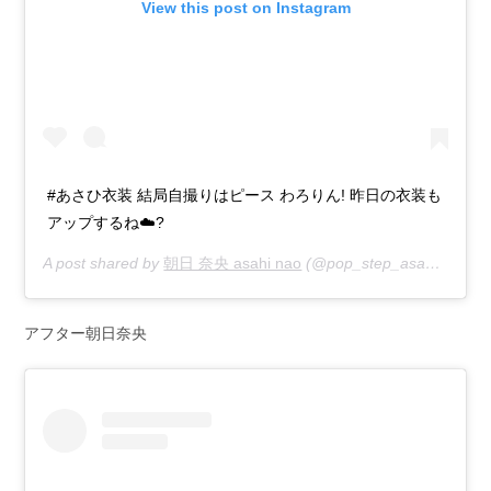
View this post on Instagram
#あさひ衣装 結局自撮りはピース わろりん! 昨日の衣装も
アップするね☁️?
A post shared by
朝日 奈央 asahi nao
(@pop_step_asahi) on
Ju
アフター朝日奈央