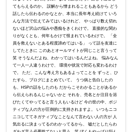
てもらえるのか。 誤解から憎まれることもあるから どう
話したら伝わるのかなとか、本当に長年考え続けて いろ
んな方法で伝えてみてはいるけれど、 やっぱり数え切れ
ないほど沢山の悩みや愚痴をきくわけで。 直接的な関わ
りがなくとも、何年もかけて恨まれているわけで。 「全
員を救えないとある程度諦めてはいる」 って話を友達に
してたときに このあとオールマイトが同じこと言うって
笑 そうなんだよね、わかってはいるんだよね。 悩みなん
て一人一人違うわけで、 環境や状況で対応も変わるわけ
で。 ただ、こんな考え方もあるよってことを ずっと、ひ
たすら、ブログにまとめていて。 うつ病と告白したの
も、HSPの話をしたのも だからこそわかることがあるか
ら伝えられるんじゃないかと それを、売名とか注目を浴
びたくてやってると言う人もいるけど 今の世の中、ポジ
ティブな人の方が圧倒的に支持されますよ。 いつもニコ
ニコしててネガティブなことなんて言わない人の方が 人
気出るに決まってるのわかってるから、 嘘だとしたらわ
ざわざ言う必要性てないと思う。笑 ぼくもやっぱり悩ん