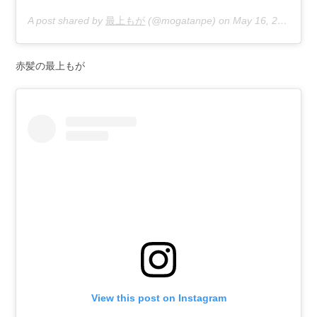
A post shared by
最上もが
(@mogatanpe) on
May 16, 2020 at 2:41am PDT
赤髪の最上もが
View this post on Instagram