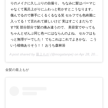
りのメイクに久しぶりの自撮り。 ちなみに髪はパーマじ
ゃなくて風呂上がりにふわっと乾かすとこうなります。
傷んでるので勝手にくるくるなる笑 セルフでも色綺麗に
入ってる！て言われて嬉しいけど 実はすごくまだらで
す?笑 部分部分で髪の痛み違うので、 美容室でやっても
ちゃんとぜんぶ同じ色ーにはならんのよね。 セルフはも
っと無理ゲーでした！ でもこれはこれでよきかな。 こう
いう植物ありそう！！ おうち森林浴
A post shared by
最上もが
(@mogatanpe) on
Apr 28, 2020 at 11:16pm PDT
金髪の最上もが