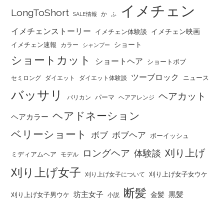
イメチェン
LongToShort
か
SALE情報
ふ
イメチェンストーリー
イメチェン映画
イメチェン体験談
ショート
イメチェン速報
カラー
シャンプー
ショートカット
ショートヘア
ショートボブ
ツーブロック
ニュース
セミロング
ダイエット
ダイエット体験談
バッサリ
ヘアカット
パーマ
バリカン
ヘアアレンジ
ヘアドネーション
ヘアカラー
ベリーショート
ボブ
ボブヘア
ボーイッシュ
刈り上げ
ロングヘア
体験談
ミディアムヘア
モデル
刈り上げ女子
刈り上げ女子女ウケ
刈り上げ女子について
断髪
坊主女子
黒髪
金髪
刈り上げ女子男ウケ
小説