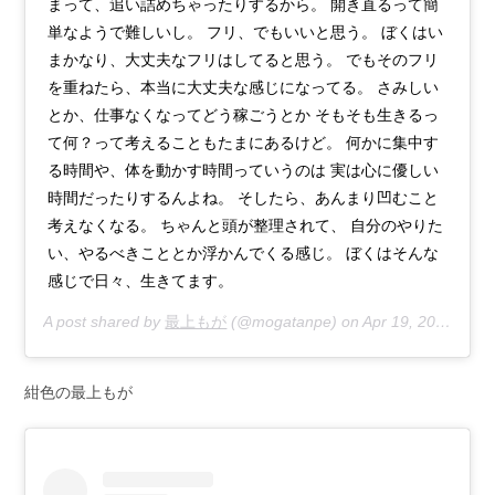
まって、追い詰めちゃったりするから。 開き直るって簡
単なようで難しいし。 フリ、でもいいと思う。 ぼくはい
まかなり、大丈夫なフリはしてると思う。 でもそのフリ
を重ねたら、本当に大丈夫な感じになってる。 さみしい
とか、仕事なくなってどう稼ごうとか そもそも生きるっ
て何？って考えることもたまにあるけど。 何かに集中す
る時間や、体を動かす時間っていうのは 実は心に優しい
時間だったりするんよね。 そしたら、あんまり凹むこと
考えなくなる。 ちゃんと頭が整理されて、 自分のやりた
い、やるべきこととか浮かんでくる感じ。 ぼくはそんな
感じで日々、生きてます。
A post shared by
最上もが
(@mogatanpe) on
Apr 19, 2020 at 3:52am PDT
紺色の最上もが