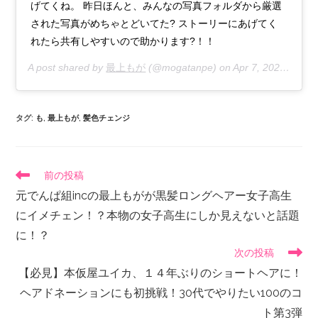
げてくね。 昨日ほんと、みんなの写真フォルダから厳選
された写真がめちゃとどいてた? ストーリーにあげてく
れたら共有しやすいので助かります?！！
A post shared by
最上もが
(@mogatanpe) on
Apr 7, 2020 at 12:57am PDT
タグ
:
も
,
最上もが
,
髪色チェンジ
前の投稿
元でんぱ組incの最上もがが黒髪ロングヘアー女子高生
にイメチェン！？本物の女子高生にしか見えないと話題
に！？
次の投稿
【必見】本仮屋ユイカ、１４年ぶりのショートヘアに！
ヘアドネーションにも初挑戦！30代でやりたい100のコ
ト第3弾