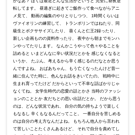
かなあ？ ぼくは最近どんな生活かというと 完全に昼夜逆
転してます。 昼過ぎに起きてご飯作って食べながらアニ
メ見て、 動画の編集のやりとりしつつ、 1時間くらいは
ヴァイオリンの練習して、 トランポリンではねたり、同
級生とボクササイズしたり、 葵くんと仁王2録ったり、
新しい企画ものの資料作ったり、 夜中から朝までモンハ
ンやってたりします。 なんかこうやって色々やることを
詰めると いまどんなに辛い状況だとかを 感じなくなると
いうか、 たぶん、考えるから辛く感じるのだなとか思う
んですよね。 おばあちゃん、もう亡くなったんけど昔一
緒に住んでた時に、色んなお話をきいてたの。 戦時中に
生まれ育ってたけど だからといって不幸な話ばかりじゃ
なくてね。 女学生時代の恋愛の話とかさ 当時のファッシ
ョンのこととか 友だちとの思い出話だとか。 だから思う
のは、どんな状況であれ、 自分の気の持ちようで楽しく
もなるし 辛くもなるんだってこと。 一番自分を苦しめる
のは自分の考え方なんだよね。 もちろん他人から言われ
て苦しいことたくさんあるけど、 それで自分を責めてし