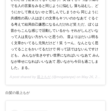
でる人の言葉をみると同じように悩むし 落ち込むし、ど
うにかして救えないかと苦しんでしまうから 同じように
共感性の高い人はぼくの文章もキツいのかなあて ぐるぐ
る考えて結局自己嫌悪になるんだけれど笑 ただ、ぼくは
昔からこんな感じで活動しているから それがしんどいな
って人は見ない方がいいと思うの。 昔よりはだいぶ明る
く文章かいてるし元気だけど！笑 うーん、なんとなく思
ってることをかいてるだけで 何って話ではないんですけ
ども。 みんなが生きやすい世界になればいいなあて みん
なが幸せになればいいなあて 思いながら今日も過ごしま
した。まる。
A post shared by
最上もが
(@mogatanpe) on
May 26, 2020 at 6:59am PDT
白髪の最上もが