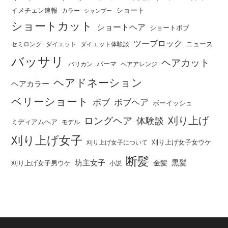
ショート
イメチェン速報
カラー
シャンプー
ショートカット
ショートヘア
ショートボブ
ツーブロック
ニュース
セミロング
ダイエット
ダイエット体験談
バッサリ
ヘアカット
パーマ
バリカン
ヘアアレンジ
ヘアドネーション
ヘアカラー
ベリーショート
ボブ
ボブヘア
ボーイッシュ
刈り上げ
ロングヘア
体験談
ミディアムヘア
モデル
刈り上げ女子
刈り上げ女子女ウケ
刈り上げ女子について
断髪
坊主女子
黒髪
金髪
刈り上げ女子男ウケ
小説