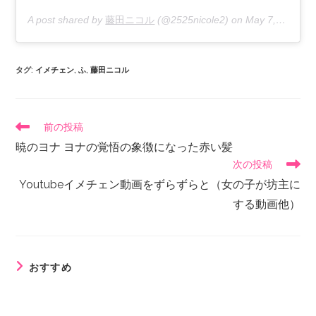
A post shared by
藤田ニコル
(@2525nicole2) on
May 7, 2020 at 9:57pm PDT
タグ
:
イメチェン
,
ふ
,
藤田ニコル
前の投稿
暁のヨナ ヨナの覚悟の象徴になった赤い髪
次の投稿
Youtubeイメチェン動画をずらずらと（女の子が坊主に
する動画他）
おすすめ