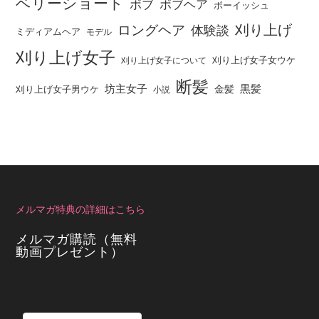
ベリーショート
ボブ
ボブヘア
ボーイッシュ
刈り上げ
ロングヘア
体験談
ミディアムヘア
モデル
刈り上げ女子
刈り上げ女子女ウケ
刈り上げ女子について
断髪
坊主女子
黒髪
金髪
刈り上げ女子男ウケ
小説
メルマガ特典の詳細はこちら
メルマガ購読（無料
動画プレゼント）