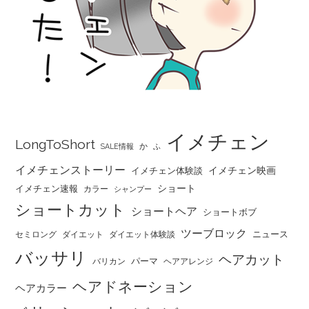
イメチェン
LongToShort
か
SALE情報
ふ
イメチェンストーリー
イメチェン映画
イメチェン体験談
ショート
イメチェン速報
カラー
シャンプー
ショートカット
ショートヘア
ショートボブ
ツーブロック
ニュース
セミロング
ダイエット
ダイエット体験談
バッサリ
ヘアカット
パーマ
バリカン
ヘアアレンジ
ヘアドネーション
ヘアカラー