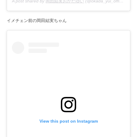
A post shared by
岡田結実おかだゆい
(@okada_yui_official) on
D
イメチェン前の岡田結実ちゃん
View this post on Instagram