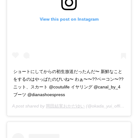
View this post on Instagram
ショートにしてからの初生放送だったんだ〜 新鮮なこと
をするのはやっぱたのぴいね〜 わぁ〜〜??ベーコン〜??
ニット、スカート @coutulife イヤリング @canal_by_4
ブーツ @dianashoespress
A post shared by
岡田結実おかだゆい
(@okada_yui_official) on
N