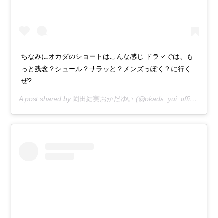
ちなみにオカダのショートはこんな感じ ドラマでは、も
っと残念？シュール？サラッと？メンズっぽく？に行く
ぜ?
A post shared by
岡田結実おかだゆい
(@okada_yui_official) on
N