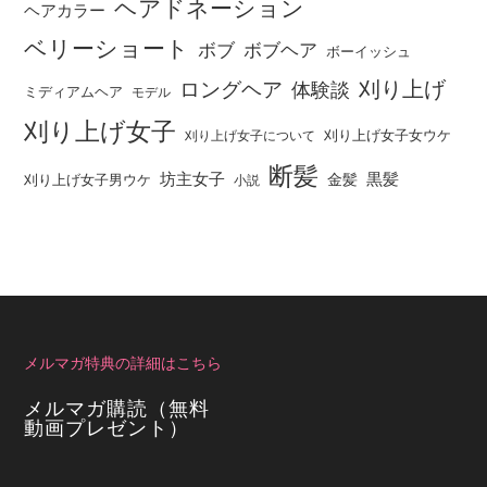
ヘアドネーション
ヘアカラー
ベリーショート
ボブ
ボブヘア
ボーイッシュ
刈り上げ
ロングヘア
体験談
ミディアムヘア
モデル
刈り上げ女子
刈り上げ女子女ウケ
刈り上げ女子について
断髪
坊主女子
黒髪
金髪
刈り上げ女子男ウケ
小説
メルマガ特典の詳細はこちら
メルマガ購読（無料
動画プレゼント）