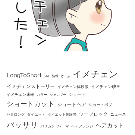
イメチェン
LongToShort
か
SALE情報
ふ
イメチェンストーリー
イメチェン映画
イメチェン体験談
ショート
イメチェン速報
カラー
シャンプー
ショートカット
ショートヘア
ショートボブ
ツーブロック
ニュース
セミロング
ダイエット
ダイエット体験談
バッサリ
ヘアカット
パーマ
バリカン
ヘアアレンジ