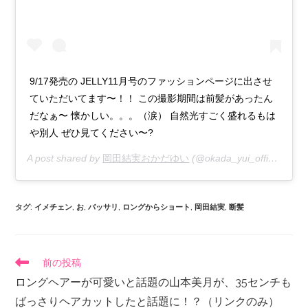
9/17発売の JELLY11月号のファッションページに出させ
ていただいてます〜！！ この撮影期間は前髪があったん
だなぁ〜 懐かしい。。。（涙） 自然光すごく盛れるもは
や別人 ぜひ見てください〜?
A post shared by
岡田結実おかだゆい
(@okada_yui_official) on
S
タグ
:
イメチェン
,
お
,
バッサリ
,
ロングからショート
,
岡田結実
,
断髪
前の投稿
ロングヘアーが可愛いと話題の山本美月が、35センチも
ばっさりヘアカットしたと話題に！？（リンクのみ）