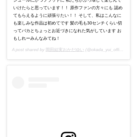
シュールにかつフラットに 私たちがぶっ壊して楽しんで
いけたらと思っています！！ 原作ファンの方々にも 認め
てもらえるように頑張りたい！！ そして、私はこんなに
も楽しみな作品は初めてです 髪の毛も30センチくらい切
ってバカとちょっとお近づきになれた気がしています お
もしれーみんなみてね！
A post shared by
岡田結実おかだゆい
(@okada_yui_official) on
N