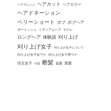
ヘアカット
ヘアカラー
ヘアアレンジ
ヘアドネーション
ベリーショート
ボブ
ボブヘア
ボーイッシュ
ミディアムヘア
モデル
刈り上げ
ロングヘア
体験談
刈り上げ女子
刈り上げ女子について
刈り上げ女子女ウケ
刈り上げ女子男ウケ
断髪
坊主女子
黒髪
金髪
小説