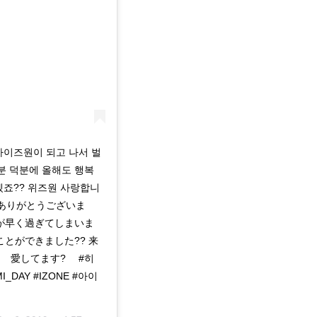
아이즈원이 되고 나서 벌
러분 덕분에 올해도 행복
겠죠?? 위즈원 사랑합니
にありがとうございま
間が早く過ぎてしまいま
とができました?? 来
愛してます? ⠀ #히
_DAY #IZONE #아이