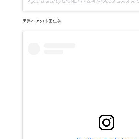
A post shared by
IZ*ONE 아이즈원
(@official_izone) on
O
黒髪ヘアの本田仁美