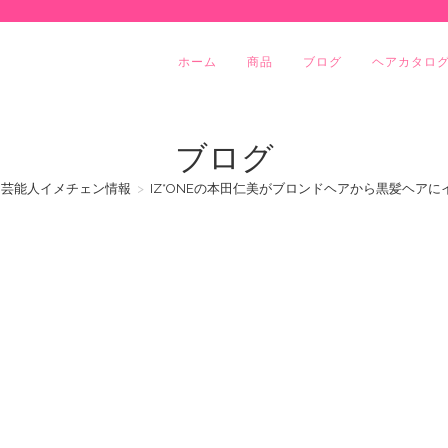
ホーム
商品
ブログ
ヘアカタロ
ブログ
芸能人イメチェン情報
>
IZ*ONEの本田仁美がブロンドヘアから黒髪ヘアに