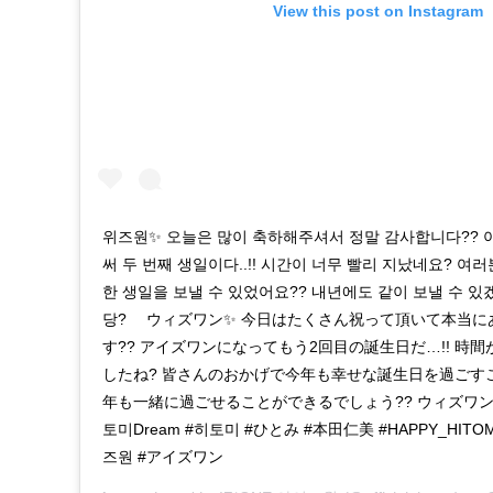
View this post on Instagram
위즈원✨ 오늘은 많이 축하해주셔서 정말 감사합니다?? 
써 두 번째 생일이다..!! 시간이 너무 빨리 지났네요? 여
한 생일을 보낼 수 있었어요?? 내년에도 같이 보낼 수 있
당? ⠀ ウィズワン✨ 今日はたくさん祝って頂いて本当
す?? アイズワンになってもう2回目の誕生日だ…!! 時
したね? 皆さんのおかげで今年も幸せな誕生日を過ごすこ
年も一緒に過ごせることができるでしょう?? ウィズワン 
토미Dream #히토미 #ひとみ #本田仁美 #HAPPY_HITOMI
즈원 #アイズワン