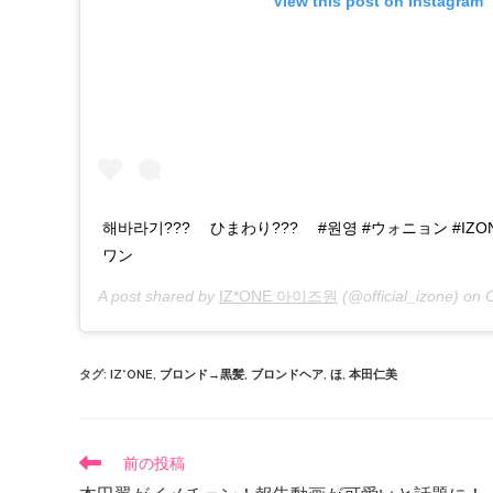
View this post on Instagram
해바라기??? ⠀ ひまわり??? ⠀ #원영 #ウォニョン #IZ
ワン
A post shared by
IZ*ONE 아이즈원
(@official_izone) on
O
タグ
:
IZ*ONE
,
ブロンド→黒髪
,
ブロンドヘア
,
ほ
,
本田仁美
前の投稿