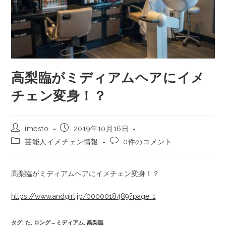
高梨臨がミディアムヘアにイメ
チェン変身！？
imesto
2019年10月16日
芸能人イメチェン情報
0件のコメント
高梨臨がミディアムヘアにイメチェン変身！？
https://www.andgirl.jp/0000018489?page=1
タグ
:
た
,
ロング→ミディアム
,
高梨臨