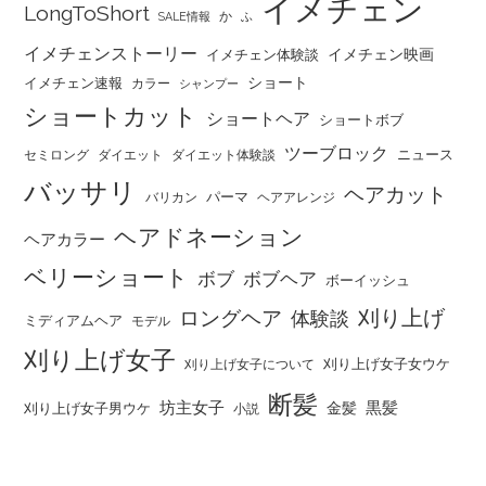
イメチェン
LongToShort
か
SALE情報
ふ
イメチェンストーリー
イメチェン映画
イメチェン体験談
ショート
イメチェン速報
カラー
シャンプー
ショートカット
ショートヘア
ショートボブ
ツーブロック
ニュース
セミロング
ダイエット
ダイエット体験談
バッサリ
ヘアカット
パーマ
バリカン
ヘアアレンジ
ヘアドネーション
ヘアカラー
ベリーショート
ボブ
ボブヘア
ボーイッシュ
刈り上げ
ロングヘア
体験談
ミディアムヘア
モデル
刈り上げ女子
刈り上げ女子女ウケ
刈り上げ女子について
断髪
坊主女子
黒髪
金髪
刈り上げ女子男ウケ
小説