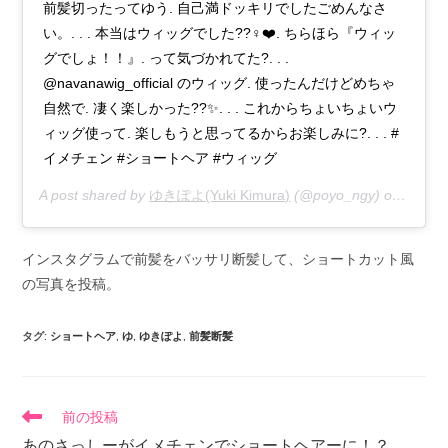
前髪切ったってゆう. 自己満ドッキリでしたごめんなさ
い。. . . 本当はウィッグでした??‍♀️❤️. ちらほら『ウィッ
グでしょ！！』. って気づかれてた?. . .
@navanawig_official のウィッグ. 使ったんだけどめちゃ
自然で. 凄く楽しかった??✨. . . これからちょいちょいウ
ィッグ使って. 楽しもうと思ってるからお楽しみに?. . . #
イメチェン #ショートヘア #ウィッグ
A post shared by
ゆきぽよ(Yuki Kimura)
(@poyo_ngy) on
Sep 26
インスタグラムで前髪をバッサリ断髪して、ショートカット風
の写真を投稿。
タグ
:
ショートヘア
,
ゆ
,
ゆきぽよ
,
前髪断髪
前の投稿
あのさっしーがイメチェンでショートヘアーに！？