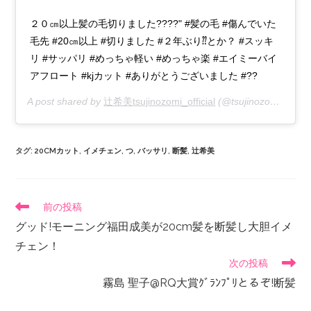
２０㎝以上髪の毛切りました????" #髪の毛 #傷んでいた
毛先 #20㎝以上 #切りました #２年ぶり⁇とか？ #スッキ
リ #サッパリ #めっちゃ軽い #めっちゃ楽 #エイミーバイ
アフロート #kjカット #ありがとうございました #??
A post shared by
辻希美tsujinozomi_official
(@tsujinozomi_official) on
タグ
:
20CMカット
,
イメチェン
,
つ
,
バッサリ
,
断髪
,
辻希美
前の投稿
グッド!モーニング福田成美が20cm髪を断髪し大胆イメ
チェン！
次の投稿
霧島 聖子@RQ大賞ｸﾞﾗﾝﾌﾟﾘとるぞ!断髪