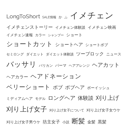
イメチェン
LongToShort
か
SALE情報
ふ
イメチェンストーリー
イメチェン映画
イメチェン体験談
ショート
イメチェン速報
カラー
シャンプー
ショートカット
ショートヘア
ショートボブ
ツーブロック
ニュース
セミロング
ダイエット
ダイエット体験談
バッサリ
ヘアカット
パーマ
バリカン
ヘアアレンジ
ヘアドネーション
ヘアカラー
ベリーショート
ボブ
ボブヘア
ボーイッシュ
刈り上げ
ロングヘア
体験談
ミディアムヘア
モデル
刈り上げ女子
刈り上げ女子女ウケ
刈り上げ女子について
断髪
坊主女子
黒髪
金髪
刈り上げ女子男ウケ
小説